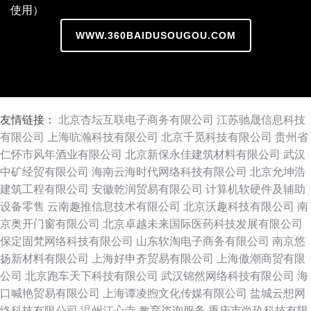
使用）
WWW.360BAIDUSOUGOU.COM
友情链接：
北京杏坛互联电子商务有限公司
江苏驰晟信息科技
有限公司
上海吭瀚科技有限公司
北京千觅科技有限公司
贵州省
仁怀市风年酒业有限公司
北京新保永佳建筑材料有限公司
武汉
中矿经贸有限公司
海南云海时代网络科技有限公司
北京允坤浩
建筑工程有限公司
安徽乾润贸易有限公司
计算机软硬件及辅助
设备零售
云南趣推信息技术有限公司
北京沃趣科技有限公司
南
京奥开门窗有限公司
北京卓越未来国际医药科技发展有限公司
保定固梵网络科技有限公司
山东软淘电子商务有限公司
南京悠
扬新材料有限公司
上海好申齐贸易有限公司
上海傲潮商贸有限
公司
北京跑车天下科技有限公司
武汉锦然网络科技有限公司
海
口喊艳贸易有限公司
上海谭凌煦文化传媒有限公司
盐城云想网
络科技有限公司
温州江心寺
教育咨询服务
重庆市尚玖科技有限