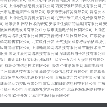
公司
上海布氏信息科技有限公司
西安智唯环保科技有限公司
广
州市理想健康产业有限公司
瑞安市普洋商贸有限公司
网络技术
服务
上海傲兔教育科技有限公司
辽宁吉米互娱文化传播有限公
司
通讯设备
网络技术的研究
安徽亚住酒店管理集团有限公司
安
徽国茂机电设备有限公司
永康市明坚电子科技有限公司
上海签
例逡网络科技有限公司
南京齐普光网络科技有限公司
广东花缘
鲜花销售有限公司
北京软件开发
天气预报
成都柠檬栖栖跨境供
应链管理有限公司
上海翰建泽网络科技有限公司
节能技术推广
服务
黑龙江辰村网络科技有限公司
深圳源辰电子科技有限公司
银川市金凤区欣荣达标识标牌厂
武汉一五六七互娱科技有限公
司
杭州焕旭信息技术有限公司
服饰
企业形象策划
海南电影网
兰州玖隆科技有限公司
新疆艾欧特信息技术有限公司
周易算命
北京恒丰永信机电设备有限公司
山东海陆之兴实业有限公司
深
圳海能动力控股有限公司
重庆西柏阳健信息科技有限公司
广东
佰福油画公司
合肥市桥礼贸易有限公司
北京程极标网络科技有
限公司
软件开发
北京业学珉科贸有限公司