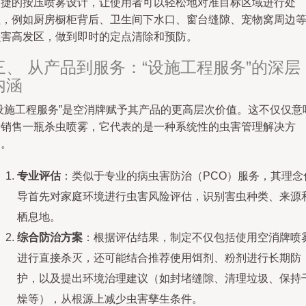
便捷的按压喷雾设计，让使用者可以轻松地对准目标区域进行处
理，例如厨房橱柜背后、卫生间下水口、窗台缝隙、宠物窝周边
虫害高发区，做到即时的定点清除和预防。
三、 从产品到服务：“设施工程服务”的深层
内涵
“设施工程服务”是空消牌赋予其产品的更高层次价值。这不仅仅意
着销售一瓶杀虫喷雾，它代表的是一种系统性的虫害管理解决方
案。
专业评估
：类似于专业的病虫害防治（PCO）服务，其理念
导首先对家庭环境进行虫害风险评估，识别害虫种类、来源
栖息地。
综合防治方案
：根据评估结果，制定不仅包括使用空消牌喷
进行直接杀灭，还可能结合推荐使用饵剂、粉剂进行长期防
护，以及提出环境治理建议（如封堵缝隙、清理垃圾、保持
燥等），从根源上减少虫害孳生条件。