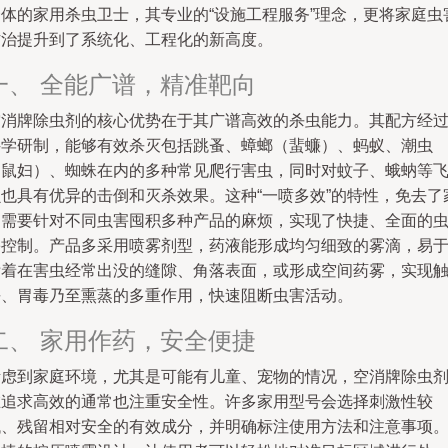
一体的家用杀虫卫士，其专业的“设施工程服务”理念，更将家庭虫
防治提升到了系统化、工程化的新高度。
一、 全能广谱，精准靶向
空消牌除虫剂的核心优势在于其广谱高效的杀虫能力。其配方经
科学研制，能够有效杀灭包括跳蚤、蟑螂（蜚蠊）、蚂蚁、潮虫
（鼠妇）、蜘蛛在内的多种常见爬行害虫，同时对蚊子、蛾蚋等
虫也具有优异的击倒和灭杀效果。这种“一喷多效”的特性，免去了
庭需要针对不同虫害囤积多种产品的麻烦，实现了快捷、全面的
害控制。产品多采用喷雾剂型，药液能形成均匀细致的雾滴，易
附着在害虫经常出没的缝隙、角落表面，或形成空间药雾，实现
杀、胃毒乃至熏蒸的多重作用，快速阻断虫害活动。
二、 家用作药，安全便捷
考虑到家庭环境，尤其是可能有儿童、宠物的情况，空消牌除虫
在追求高效的通常也注重安全性。许多家用型号会选择刺激性较
低、残留相对安全的有效成分，并明确标注使用方法和注意事项