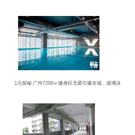
果图的质量跃升
1元探秘 广州7200㎡健身巨无霸引爆全城，玻璃泳
池＋室内滑雪场比基尼震撼登场！