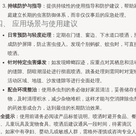
持续防护与指导
：提供持续性的使用指导和防护建议，帮助
庭建立长期的虫害防御体系，而非仅仅事后的应急处理。
四、 应用场景与使用建议
日常预防与轻度处理
：定期在门缝、窗边、下水道口喷洒，
成防护屏障，防止害虫侵入。发现个别蚂蚁、蚊虫时，可直
喷洒。
针对特定虫害爆发
：如发现蟑螂踪迹，应重点对其栖息和活
的缝隙、阴暗潮湿处进行彻底喷洒。跳蚤处理则需同时对宠
活动区域、地毯、沙发缝隙等进行全面处理。
配合环境整治
：使用杀虫剂的务必做好家居清洁，妥善储存
物，及时清理积水，减少杂物堆积，这样才能与空消牌除虫
的药效形成合力，达到最佳的长期防治效果。
安全提示
：使用前请务必阅读产品标签说明。喷洒时避开食品、
具、儿童玩具及宠物食具。喷洒后建议通风一段时间，待雾滴沉
降。如家中有孕妇、婴幼儿或敏感人群，需格外谨慎或咨询专业