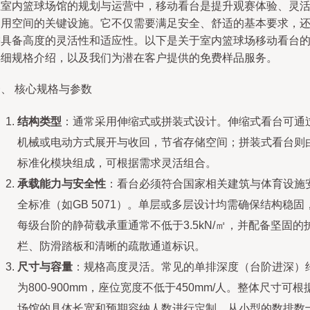
在室内篮球场馆的规划与运营中，移动看台是提升观赛体验、灵
利用空间的关键设施。它不仅需要满足安全、舒适的基本要求，
需具备高度的灵活性和适应性。以下是关于室内篮球场移动看台
详细规格介绍，以及我们为潜在客户提供的免费样品服务。
、 核心规格与参数
结构类型
：通常采用伸缩式或拼装式设计。伸缩式看台可通
机械或电动方式展开与收回，节省存储空间；拼装式看台则
标准化模块组成，可根据需求灵活组合。
承载能力与安全性
：看台必须符合国家相关建筑与体育设施
全标准（如GB 5071）。单层或多层设计均需确保结构稳固
每级台阶的静荷载承重通常不低于3.5kN/㎡，并配备坚固的
栏、防滑踏板和清晰的疏散通道标识。
尺寸与容量
：规格高度灵活。常见的单排深度（台阶进深）
为800-900mm，座位宽度不低于450mm/人。整体尺寸可根
场馆的具体长宽和预期容纳人数进行定制，从小型的数排数