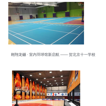
翱翔龙樾 · 室内羽球馆新启航 —— 贺北京十一学校
龙樾实验中学运动地板竣工