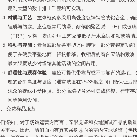
座到大型的数十排上千座均可实现。
材质与工艺
：主体框架多采用高强度镀锌钢管或铝合金，确
轻质与防腐。座位板常用防滑、耐候的聚乙烯（PE）或玻璃
（FRP）材料。表面处理工艺应能抵抗汗水腐蚀和频繁清洁
移动与存储
：看台底部配备重型万向脚轮，部分带锁定功能
便于在硬质平整地面上轻松推移。收缩后的看台应结构紧凑
最大限度减少对场馆其他活动的空间占用。
舒适性与观赛体验
：座位可提供带靠背或不带靠背的选项。
理的台阶高度与坡度（通常坡度在25-35度之间）能保证后
观众的视线不受阻挡。部分高端型号还可集成杯架、行李存
区等便利设施。
、 免费样品服务
我们深知，对于场馆运营方而言，亲眼见证和实地测试产品的质
至关重要。因此，我们面向有真实采购意向的室内篮球场馆（包